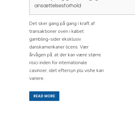
ansættelsesforhold
Det sker gang på gang i kraft af
transaktioner oven i købet
gambling-sider eksklusiv
danskamerikaner licens. Vær
årvågen på, at der kan være større
risici inden for internationale
casinoer, idet eftersyn plu vishe kan
variere.
READ MORE