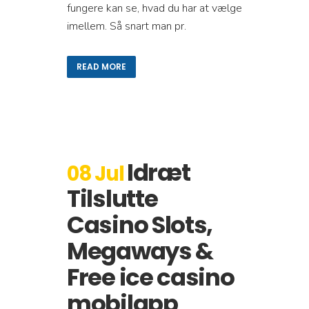
fungere kan se, hvad du har at vælge
imellem. Så snart man pr.
READ MORE
Idræt
08 Jul
Tilslutte
Casino Slots,
Megaways &
Free ice casino
mobilapp