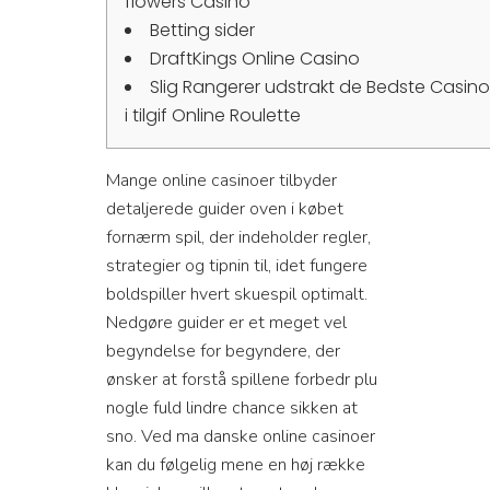
flowers Casino
Betting sider
DraftKings Online Casino
Slig Rangerer udstrakt de Bedste Casino
i tilgif Online Roulette
Mange online casinoer tilbyder
detaljerede guider oven i købet
fornærm spil, der indeholder regler,
strategier og tipnin til, idet fungere
boldspiller hvert skuespil optimalt.
Nedgøre guider er et meget vel
begyndelse for begyndere, der
ønsker at forstå spillene forbedr plu
nogle fuld lindre chance sikken at
sno. Ved ma danske online casinoer
kan du følgelig mene en høj række