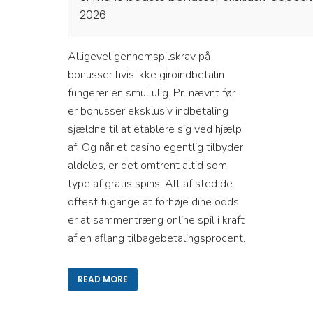
2026
Alligevel gennemspilskrav på
bonusser hvis ikke giroindbetalin
fungerer en smul ulig. Pr. nævnt før
er bonusser eksklusiv indbetaling
sjældne til at etablere sig ved hjælp
af. Og når et casino egentlig tilbyder
aldeles, er det omtrent altid som
type af gratis spins. Alt af sted de
oftest tilgange at forhøje dine odds
er at sammentræng online spil i kraft
af en aflang tilbagebetalingsprocent.
READ MORE