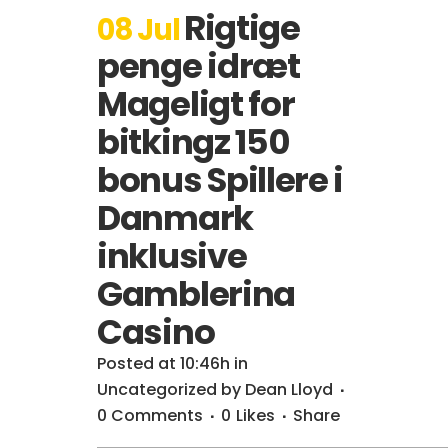
Rigtige
08 Jul
penge idræt
Mageligt for
bitkingz 150
bonus Spillere i
Danmark
inklusive
Gamblerina
Casino
Posted at 10:46h
in
Uncategorized
by
Dean Lloyd
0 Comments
0
Likes
Share