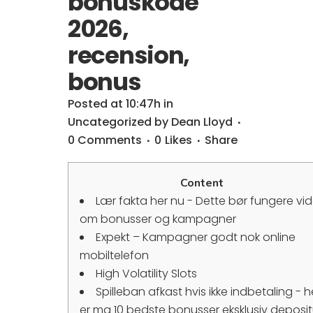
bonuskode
2026,
recension,
bonus
Posted at 10:47h
in
Uncategorized
by
Dean Lloyd
0 Comments
0
Likes
Share
Content
Lær fakta her nu - Dette bør fungere vi
om bonusser og kampagner
Expekt – Kampagner godt nok online
mobiltelefon
High Volatility Slots
Spilleban afkast hvis ikke indbetaling - h
er ma 10 bedste bonusser eksklusiv deposi