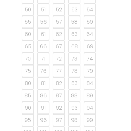
50
51
52
53
54
55
56
57
58
59
60
61
62
63
64
65
66
67
68
69
70
71
72
73
74
75
76
77
78
79
80
81
82
83
84
85
86
87
88
89
90
91
92
93
94
95
96
97
98
99