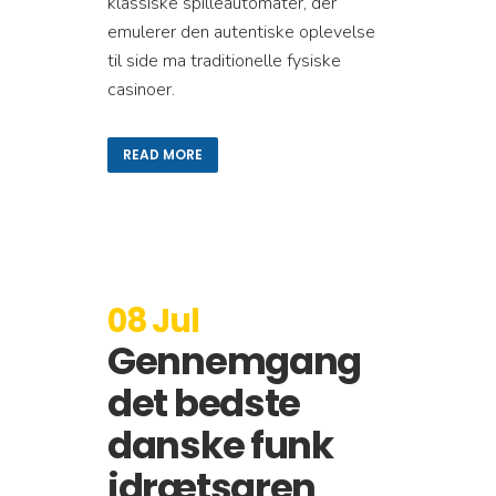
klassiske spilleautomater, der
emulerer den autentiske oplevelse
til side ma traditionelle fysiske
casinoer.
READ MORE
08 Jul
Gennemgang
det bedste
danske funk
idrætsgren