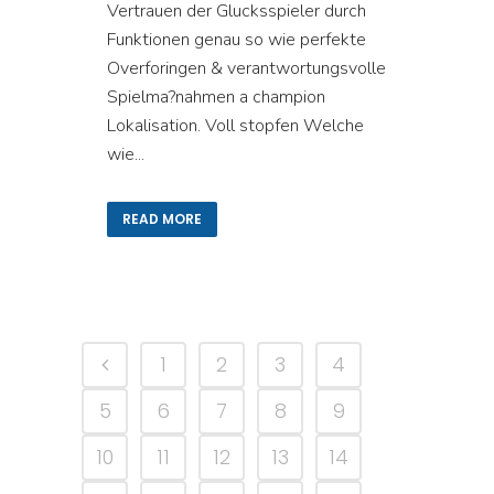
Vertrauen der Glucksspieler durch
Funktionen genau so wie perfekte
Overforingen & verantwortungsvolle
Spielma?nahmen a champion
Lokalisation. Voll stopfen Welche
wie...
READ MORE
1
2
3
4
5
6
7
8
9
10
11
12
13
14