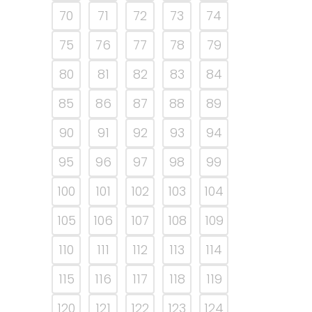
70
71
72
73
74
75
76
77
78
79
80
81
82
83
84
85
86
87
88
89
90
91
92
93
94
95
96
97
98
99
100
101
102
103
104
105
106
107
108
109
110
111
112
113
114
115
116
117
118
119
120
121
122
123
124