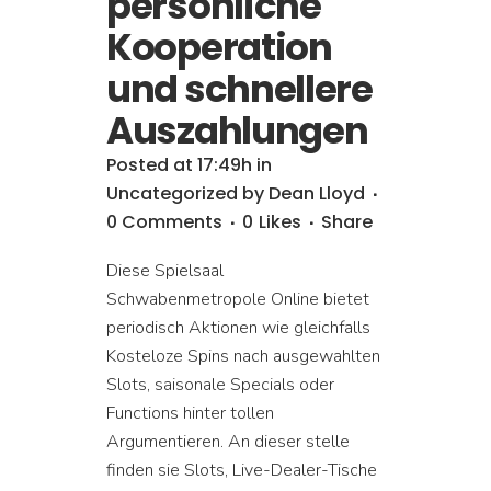
personliche
Kooperation
und schnellere
Auszahlungen
Posted at 17:49h
in
Uncategorized
by
Dean Lloyd
0 Comments
0
Likes
Share
Diese Spielsaal
Schwabenmetropole Online bietet
periodisch Aktionen wie gleichfalls
Kosteloze Spins nach ausgewahlten
Slots, saisonale Specials oder
Functions hinter tollen
Argumentieren. An dieser stelle
finden sie Slots, Live-Dealer-Tische