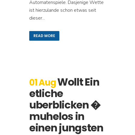
Automatenspiele. Dasjenige Wette
ist hierzulande schon etwas seit
dieser...
READ MORE
Wollt Ein
01 Aug
etliche
uberblicken �
muhelos in
einen jungsten