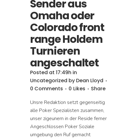
Sender aus
Omaha oder
Colorado front
range Holdem
Turnieren
angeschaltet
Posted at 17:49h
in
Uncategorized
by
Dean Lloyd
0 Comments
0
Likes
Share
Unsre Redaktion setzt gegenseitig
alle Poker Spezialisten zusammen,
unser zigeunern in der Reside ferner
Angeschlossen Poker Soziale
umgebung den Ruf gemacht