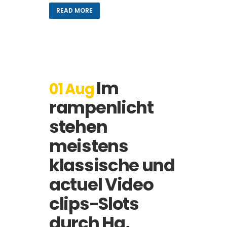
READ MORE
Im
01 Aug
rampenlicht
stehen
meistens
klassische und
actuel Video
clips-Slots
durch Hg,