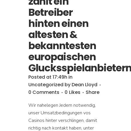
zahlt ein
Betreiber
hinten einen
altesten &
bekanntesten
europaischen
Glucksspielanbieter
Posted at 17:49h
in
Uncategorized
by
Dean Lloyd
0 Comments
0
Likes
Share
Wir nahelegen Jedem notwendig,
unser Umsatzbedingungen vos
Casinos hinter verschlingen, damit
richtig nach kontakt haben, unter