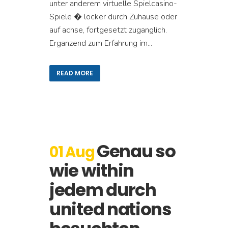
unter anderem virtuelle Spielcasino-
Spiele � locker durch Zuhause oder
auf achse, fortgesetzt zuganglich.
Erganzend zum Erfahrung im...
READ MORE
Genau so
01 Aug
wie within
jedem durch
united nations