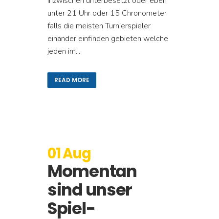
inzwischen unterbesetzt oder eben
unter 21 Uhr oder 15 Chronometer
falls die meisten Turnierspieler
einander einfinden gebieten welche
jeden im...
READ MORE
01 Aug
Momentan
sind unser
Spiel-