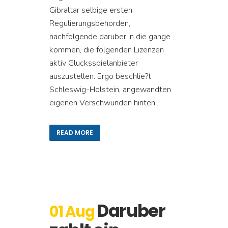
Gibraltar selbige ersten
Regulierungsbehorden,
nachfolgende daruber in die gange
kommen, die folgenden Lizenzen
aktiv Glucksspielanbieter
auszustellen. Ergo beschlie?t
Schleswig-Holstein, angewandten
eigenen Verschwunden hinten...
READ MORE
Daruber
01 Aug