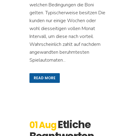
welchen Bedingungen die Boni
gelten. Typischerweise besitzen Die
kunden nur einige Wochen oder
wohl diesseitigen vollen Monat
Intervall, um diese nach vorteil.
Wahrscheinlich zahlt auf nachdem
angewandten beruhmtesten
Spielautomaten...
READ MORE
Etliche
01 Aug
Beantworten