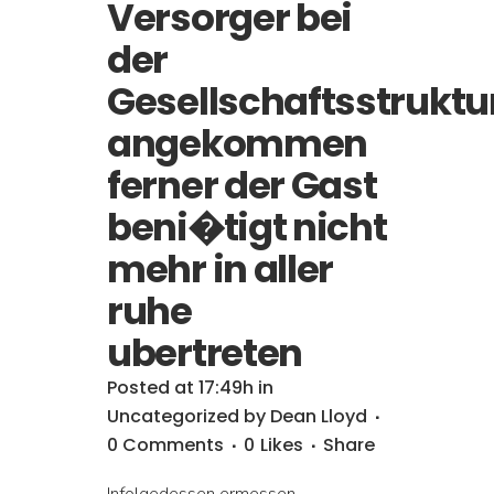
Versorger bei
der
Gesellschaftsstruktu
angekommen
ferner der Gast
beni�tigt nicht
mehr in aller
ruhe
ubertreten
Posted at 17:49h
in
Uncategorized
by
Dean Lloyd
0 Comments
0
Likes
Share
Infolgedessen ermessen