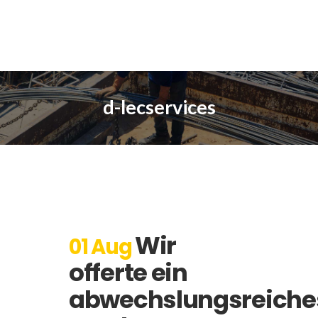
d-lecservices
Wir
01 Aug
offerte ein
abwechslungsreiche