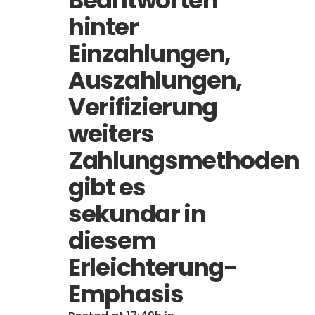
hinter
Einzahlungen,
Auszahlungen,
Verifizierung
weiters
Zahlungsmethoden
gibt es
sekundar in
diesem
Erleichterung-
Emphasis